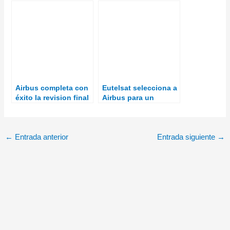
nueva generación de
en órbita de manera
satélites de Yahsat
segura
Airbus completa con
Eutelsat selecciona a
éxito la revision final
Airbus para un
del diseño del
espacio orbital clave
satélite OneSat
con el satelite
EUTELSAT 36D
←
Entrada anterior
Entrada siguiente
→