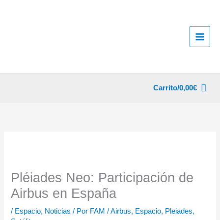
Ir
al
contenido
Carrito/
0,00
€
Pléiades Neo: Participación de
Airbus en España
/
Espacio
,
Noticias
/ Por
FAM
/
Airbus
,
Espacio
,
Pleiades
,