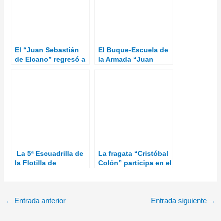
El “Juan Sebastián
El Buque-Escuela de
de Elcano” regresó a
la Armada “Juan
Cádiz tras su XCIII
Sebastián de Elcano”
Crucero de
finaliza su XCIII
Instrucción de
Crucero de
guardiamarinas
Instrucción en Cádiz
con la presencia de
S.M. el Rey.
La 5ª Escuadrilla de
La fragata “Cristóbal
la Flotilla de
Colón” participa en el
Aeronaves se
Ejercicio Naval de la
despide por
OTAN At Sea
sevillanas de uno de
Demonstration/Formi
sus MORSA
dable Shield que se
←
Entrada anterior
Entrada siguiente
→
desarrolla en
Escocia.