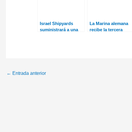
Israel Shipyards
La Marina alemana
suministrará a una
recibe la tercera
Marina de Asia
fragata F125
Oriental su buque
SHALDAG MK V
←
Entrada anterior