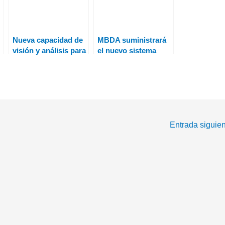
Nueva capacidad de
MBDA suministrará
visión y análisis para
el nuevo sistema
el Seagull USV de
antibuque Teseo
Elbit Systems
Mk2/E a la Marina
italiana
Entrada siguie