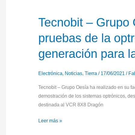
Tecnobit – Grupo 
pruebas de la optr
generación para l
Electrónica
,
Noticias
,
Tierra
/
17/06/2021
/
Fa
Tecnobit – Grupo Oesía ha realizado en su f
demostración de los sistemas optrónicos, de
destinada al VCR 8X8 Dragón
Tecnobit
Leer más »
–