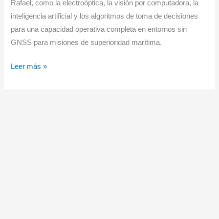
Rafael, como la electroóptica, la visión por computadora, la
inteligencia artificial y los algoritmos de toma de decisiones
para una capacidad operativa completa en entornos sin
GNSS para misiones de superioridad marítima.
Rafael
Leer más »
Sea
Breaker:
Sistema
de
armas
de
ataque
marítimo
y
terrestre
de