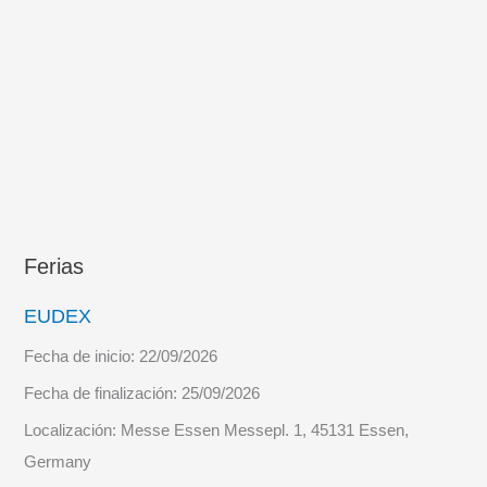
largo
alcance
de
quinta
generación
Ferias
EUDEX
Fecha de inicio:
22/09/2026
Fecha de finalización:
25/09/2026
Localización:
Messe Essen Messepl. 1, 45131 Essen,
Germany