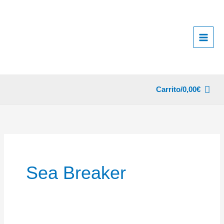
Ir
al
contenido
Carrito/
0,00
€
Sea Breaker