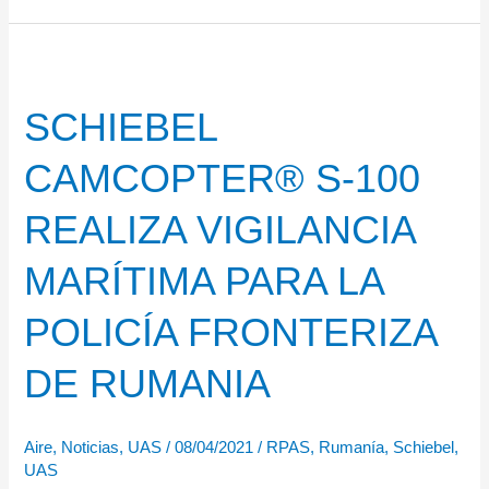
Vehicles
abre
un
SCHIEBEL
nueva
planta
CAMCOPTER® S-100
en
Rumanía
REALIZA VIGILANCIA
MARÍTIMA PARA LA
POLICÍA FRONTERIZA
DE RUMANIA
Aire
,
Noticias
,
UAS
/
08/04/2021
/
RPAS
,
Rumanía
,
Schiebel
,
UAS