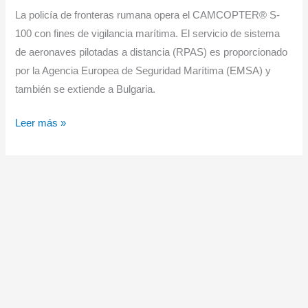
La policía de fronteras rumana opera el CAMCOPTER® S-
100 con fines de vigilancia marítima. El servicio de sistema
de aeronaves pilotadas a distancia (RPAS) es proporcionado
por la Agencia Europea de Seguridad Marítima (EMSA) y
también se extiende a Bulgaria.
SCHIEBEL
Leer más »
CAMCOPTER®
S-
100
REALIZA
VIGILANCIA
MARÍTIMA
PARA
LA
POLICÍA
FRONTERIZA