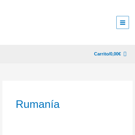
Ir
al
contenido
Carrito/
0,00
€
Rumanía