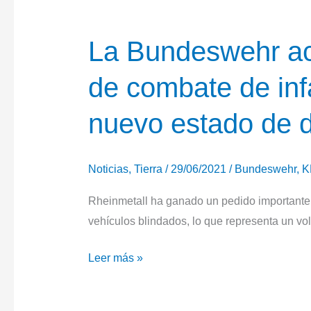
La Bundeswehr act
de combate de inf
nuevo estado de 
Noticias
,
Tierra
/
29/06/2021
/
Bundeswehr
,
K
Rheinmetall ha ganado un pedido importante
vehículos blindados, lo que representa un v
La
Leer más »
Bundeswehr
actualiza