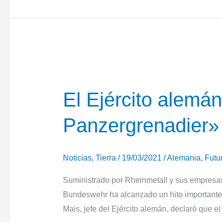
el
vehículo
de
combate
de
infantería
Puma
El Ejército alemá
a
Panzergrenadier» 
un
nuevo
estado
Noticias
,
Tierra
/
19/03/2021
/
Alemania
,
Futu
de
diseño
Suministrado por Rheinmetall y sus empresas
Bundeswehr ha alcanzado un hito importante. 
Mais, jefe del Ejército alemán, declaró que e