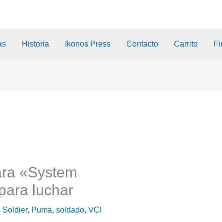
as
Historia
Ikonos Press
Contacto
Carrito
Fi
lara «System
para luchar
 Soldier
,
Puma
,
soldado
,
VCI