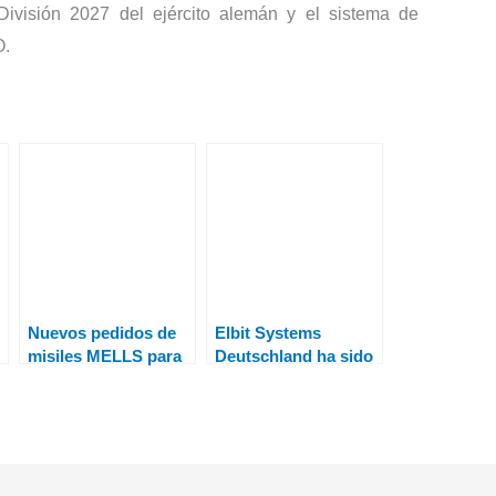
División 2027 del ejército alemán y el sistema de
O.
Nuevos pedidos de
Elbit Systems
misiles MELLS para
Deutschland ha sido
Alemania
seleccionada por la
policía federal
alemana para
a
suministrar gafas de
visión nocturna
XACT nv33