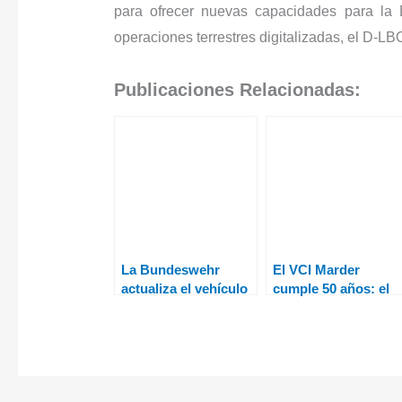
para ofrecer nuevas capacidades para la 
operaciones terrestres digitalizadas, el D-LB
Publicaciones Relacionadas:
La Bundeswehr
El VCI Marder
actualiza el vehículo
cumple 50 años: el
de combate de
caballo de guerra
infantería Puma a un
probado de la
nuevo estado de
infantería
diseño
mecanizada aleman