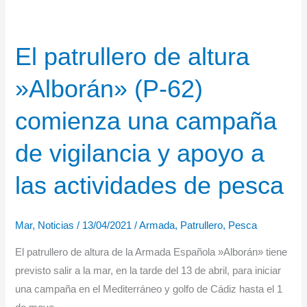
la
Armada
El patrullero de altura
‘Arnomendi’
inicia
»Alborán» (P-62)
la
campaña
comienza una campaña
internacional
de
de vigilancia y apoyo a
vigilancia
las actividades de pesca
de
pesca
“JDP
Mar
,
Noticias
/
13/04/2021
/
Armada
,
Patrullero
,
Pesca
–
El patrullero de altura de la Armada Española »Alborán» tiene
Pelágicos
previsto salir a la mar, en la tarde del 13 de abril, para iniciar
y
una campaña en el Mediterráneo y golfo de Cádiz hasta el 1
Demersales”