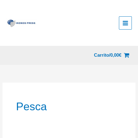
Ir
al
contenido
Carrito/
0,00
€
Pesca