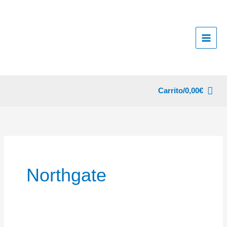
Ir
al
contenido
Carrito/
0,00
€
Northgate