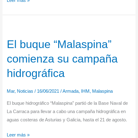
Leer más »
Buque
Hidrográfico
“Malaspina”
llega
El buque “Malaspina”
a
La
comienza su campaña
Palma
hidrográfica
Mar
,
Noticias
/
16/06/2021
/
Armada
,
IHM
,
Malaspina
El buque hidrográfico “Malaspina” partió de la Base Naval de
La Carraca para llevar a cabo una campaña hidrográfica en
aguas costeras de Asturias y Galicia, hasta el 21 de agosto.
El
Leer más »