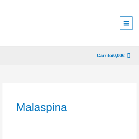
Ir
al
contenido
Carrito/
0,00
€
Malaspina