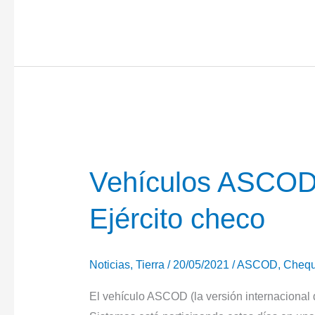
video
de
GD-
ELS
con
los
ASCOD
en
pruebas
Vehículos ASCOD 
para
Ejército checo
el
Ejército
checo
Noticias
,
Tierra
/
20/05/2021
/
ASCOD
,
Chequ
El vehículo ASCOD (la versión internacional