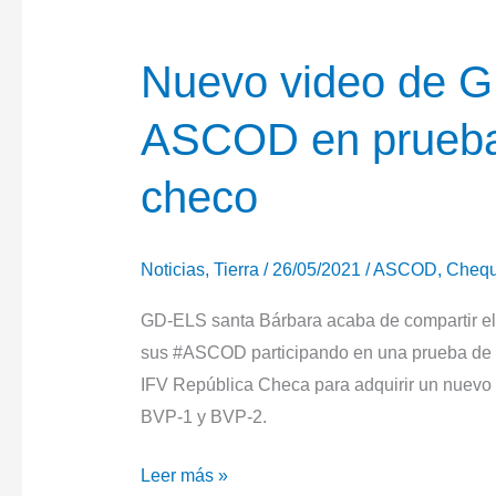
Nuevo video de G
ASCOD en pruebas
checo
Noticias
,
Tierra
/
26/05/2021
/
ASCOD
,
Chequ
GD-ELS santa Bárbara acaba de compartir el
sus #ASCOD participando en una prueba de e
IFV República Checa para adquirir un nuevo 
BVP-1 y BVP-2.
Nuevo
Leer más »