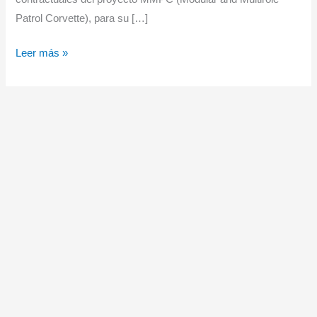
Patrol Corvette), para su […]
Lanzamiento
Leer más »
de
la
primera
fase
del
proyecto
de
Corbeta
de
Patrulla
Europea