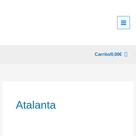
Ir
al
contenido
Carrito/
0,00
€
Atalanta