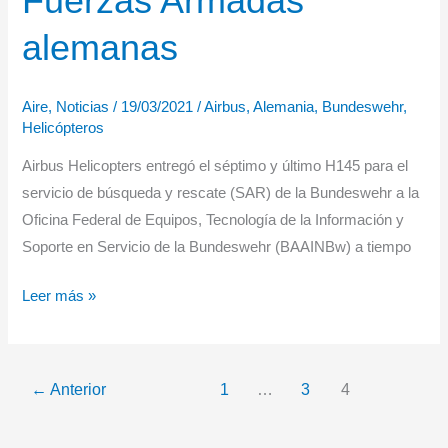
Fuerzas Armadas
alemanas
Aire
,
Noticias
/
19/03/2021
/
Airbus
,
Alemania
,
Bundeswehr
,
Helicópteros
Airbus Helicopters entregó el séptimo y último H145 para el
servicio de búsqueda y rescate (SAR) de la Bundeswehr a la
Oficina Federal de Equipos, Tecnología de la Información y
Soporte en Servicio de la Bundeswehr (BAAINBw) a tiempo
Airbus
Leer más »
entrega
el
séptimo
←
Anterior
1
…
3
4
H145
para