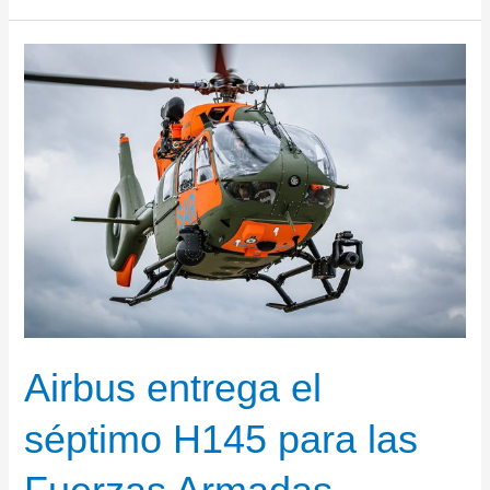
a
Airbus
para
un
espacio
orbital
clave
con
el
satelite
EUTELSAT
36D
Airbus entrega el
séptimo H145 para las