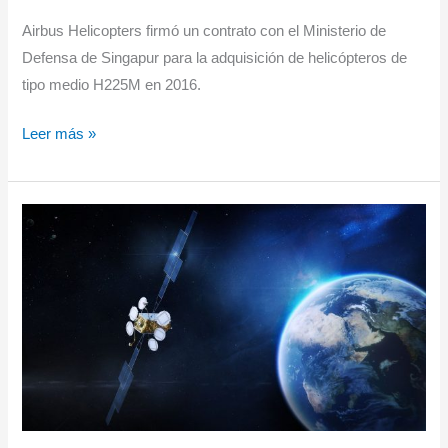
Airbus Helicopters firmó un contrato con el Ministerio de
Defensa de Singapur para la adquisición de helicópteros de
tipo medio H225M en 2016.
La
Leer más »
Fuerza
Aérea
de
la
República
de
Singapur
(RSAF)
ha
recibido
su