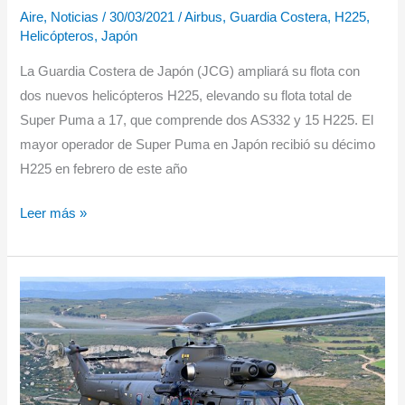
Aire
,
Noticias
/
30/03/2021
/
Airbus
,
Guardia Costera
,
H225
,
Helicópteros
,
Japón
La Guardia Costera de Japón (JCG) ampliará su flota con
dos nuevos helicópteros H225, elevando su flota total de
Super Puma a 17, que comprende dos AS332 y 15 H225. El
mayor operador de Super Puma en Japón recibió su décimo
H225 en febrero de este año
La
Leer más »
Guardia
Costera
de
Japón
recibe
dos
H225