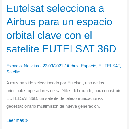
primer
Eutelsat selecciona a
helicóptero
H225M
Airbus para un espacio
orbital clave con el
satelite EUTELSAT 36D
Espacio
,
Noticias
/
22/03/2021
/
Airbus
,
Espacio
,
EUTELSAT
,
Satélite
Airbus ha sido seleccionado por Eutelsat, uno de los
principales operadores de satélites del mundo, para construir
EUTELSAT 36D, un satélite de telecomunicaciones
geoestacionario multimisión de nueva generación.
Eutelsat
Leer más »
selecciona