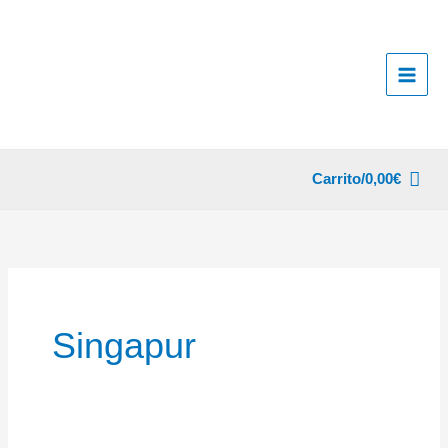
Ir
al
contenido
Carrito/
0,00
€
Singapur