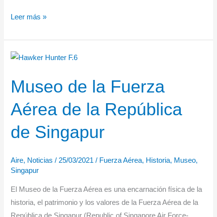
La
Leer más »
Fuerza
Aérea
de
la
Museo de la Fuerza
República
de
Aérea de la República
Singapur
(RSAF)
de Singapur
ha
recibido
su
Aire
,
Noticias
/
25/03/2021
/
Fuerza Aérea
,
Historia
,
Museo
,
Singapur
primer
helicóptero
El Museo de la Fuerza Aérea es una encarnación física de la
H225M
historia, el patrimonio y los valores de la Fuerza Aérea de la
República de Singapur (Republic of Singapore Air Force-