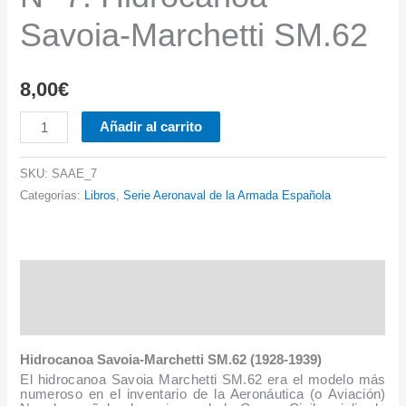
Savoia-Marchetti SM.62
8,00
€
Nº
Añadir al carrito
7.
Hidrocanoa
SKU:
SAAE_7
Savoia-
Categorías:
Libros
,
Serie Aeronaval de la Armada Española
Marchetti
SM.62
cantidad
Descripción
Información adicional
Hidrocanoa Savoia-Marchetti SM.62 (1928-1939)
El hidrocanoa Savoia Marchetti SM.62 era el modelo más
numeroso en el inventario de la Aeronáutica (o Aviación)