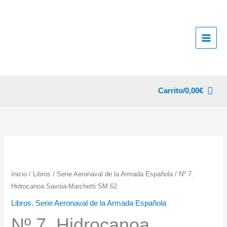
Ir
al
contenido
Carrito/
0,00
€
Inicio
/
Libros
/
Serie Aeronaval de la Armada Española
/ Nº 7.
Hidrocanoa Savoia-Marchetti SM.62
Libros
,
Serie Aeronaval de la Armada Española
Nº 7. Hidrocanoa