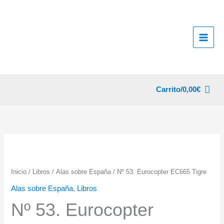
Ir
al
contenido
Carrito/
0,00
€
Inicio
/
Libros
/
Alas sobre España
/ Nº 53. Eurocopter EC665 Tigre
Alas sobre España
,
Libros
Nº 53. Eurocopter