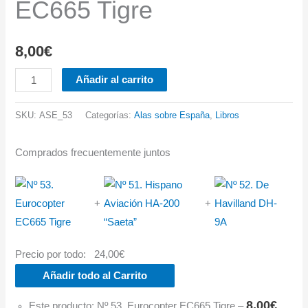
EC665 Tigre
8,00
€
Nº
Añadir al carrito
53.
Eurocopter
SKU:
ASE_53
Categorías:
Alas sobre España
,
Libros
EC665
Tigre
Comprados frecuentemente juntos
cantidad
+
+
Precio por todo:
24,00
€
Añadir todo al Carrito
8,00
€
Este producto: Nº 53. Eurocopter EC665 Tigre
–