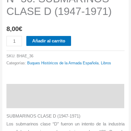
CLASE D (1947-1971)
8,00
€
Nº
Añadir al carrito
36.
SUBMARINOS
SKU:
BHAE_36
CLASE
Categorías:
Buques Históricos de la Armada Española
,
Libros
D
(1947-
1971)
Descripción
cantidad
Información adicional
SUBMARINOS CLASE D (1947-1971)
Los submarinos clase “D” fueron un intento de la industria