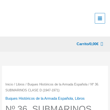
Ir
al
contenido
Carrito/
0,00
€
Inicio
/
Libros
/
Buques Históricos de la Armada Española
/ Nº 36.
SUBMARINOS CLASE D (1947-1971)
Buques Históricos de la Armada Española
,
Libros
Nº 36. SUBMARINOS