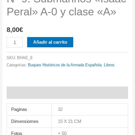
Peral» A-0 y clase «A»
8,00
€
Nº
Añadir al carrito
9.
Submarinos
SKU:
BHAE_9
"Isaac
Categorías:
Buques Históricos de la Armada Española
,
Libros
Peral"
A-
0
Información adicional
y
clase
Paginas
32
"A"
Dimensiomes
15 X 21 CM
cantidad
Fotos
+ 50