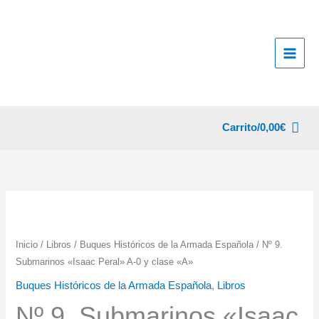
Ir
al
contenido
Carrito/
0,00
€
Inicio
/
Libros
/
Buques Históricos de la Armada Española
/ Nº 9.
Submarinos «Isaac Peral» A-0 y clase «A»
Buques Históricos de la Armada Española
,
Libros
Nº 9. Submarinos «Isaac