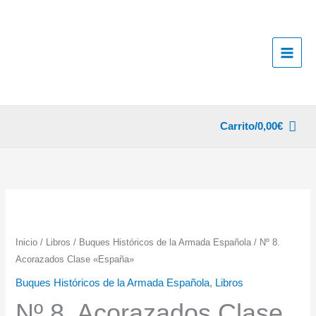
Ir
al
contenido
Carrito/
0,00
€
Inicio
/
Libros
/
Buques Históricos de la Armada Española
/ Nº 8.
Acorazados Clase «España»
Buques Históricos de la Armada Española
,
Libros
Nº 8. Acorazados Clase