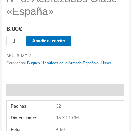
«España»
8,00
€
Nº
Añadir al carrito
8.
Acorazados
SKU:
BHAE_8
Clase
Categorías:
Buques Históricos de la Armada Española
,
Libros
"España"
cantidad
Información adicional
Paginas
32
Dimensiomes
15 X 21 CM
Fotos
+ 50