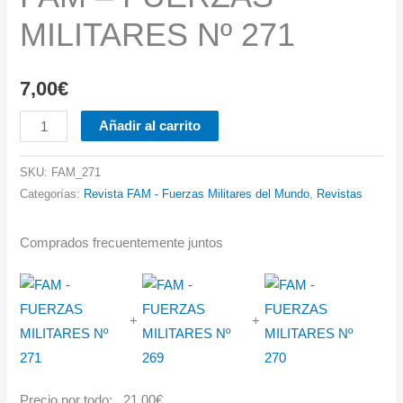
MILITARES Nº 271
7,00
€
FAM
Añadir al carrito
-
FUERZAS
SKU:
FAM_271
MILITARES
Categorías:
Revista FAM - Fuerzas Militares del Mundo
,
Revistas
Nº
271
Comprados frecuentemente juntos
cantidad
+
+
Precio por todo:
21,00
€