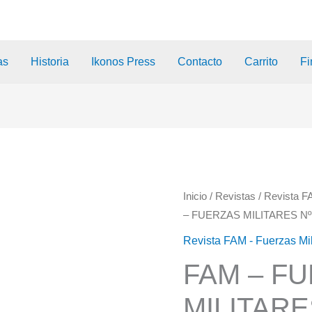
as
Historia
Ikonos Press
Contacto
Carrito
Fi
Inicio
/
Revistas
/
Revista F
– FUERZAS MILITARES Nº
Revista FAM - Fuerzas Mi
FAM – F
MILITARE