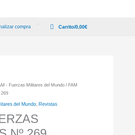
nalizar compra
Carrito/
0,00
€
AM - Fuerzas Militares del Mundo
/ FAM
 269
litares del Mundo
,
Revistas
UERZAS
S Nº 269