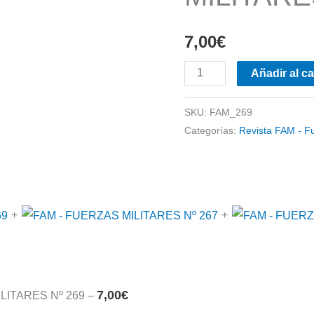
7,00
€
FAM
Añadir al ca
-
FUERZAS
SKU:
FAM_269
Categorías:
Revista FAM - F
MILITARES
Nº
269
cantidad
+
+
7,00
€
MILITARES Nº 269
–