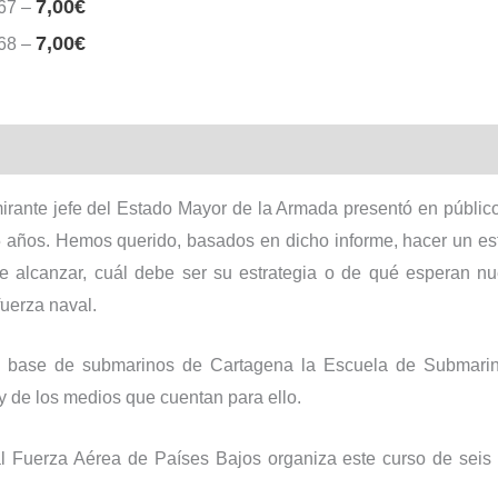
7,00
€
267
–
7,00
€
268
–
irante jefe del Estado Mayor de la Armada presentó en público
años. Hemos querido, basados en dicho informe, hacer un es
e alcanzar, cuál debe ser su estrategia o de qué esperan n
fuerza naval.
a base de submarinos de Cartagena la Escuela de Submarini
y de los medios que cuentan para ello.
l Fuerza Aérea de Países Bajos organiza este curso de seis