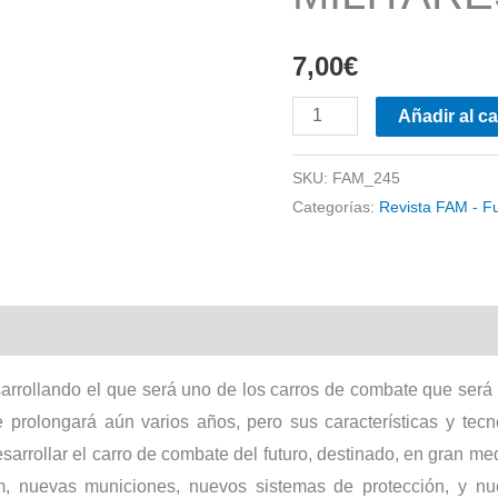
7,00
€
FAM
Añadir al ca
-
FUERZAS
SKU:
FAM_245
Categorías:
Revista FAM - F
MILITARES
Nº
245
cantidad
arrollando el que será uno de los carros de combate que será r
 prolongará aún varios años, pero sus características y tecn
arrollar el carro de combate del futuro, destinado, en gran medi
 nuevas municiones, nuevos sistemas de protección, y nu