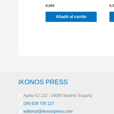
8,00
€
6,
Añadir al carrito
IKONOS PRESS
Aptdo 62.132 - 28080 Madrid- España
(34) 628 705 127
editorial@ikonospress.com