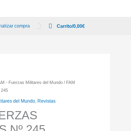
nalizar compra
Carrito/
0,00
€
AM - Fuerzas Militares del Mundo
/ FAM
 245
litares del Mundo
,
Revistas
UERZAS
S Nº 245