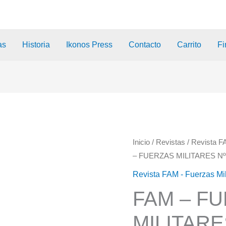
as
Historia
Ikonos Press
Contacto
Carrito
Fi
Inicio
/
Revistas
/
Revista F
– FUERZAS MILITARES Nº
Revista FAM - Fuerzas Mi
FAM – F
MILITARE