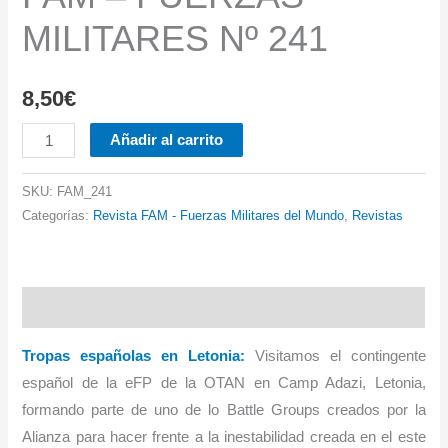
MILITARES Nº 241
8,50
€
FAM
Añadir al carrito
-
FUERZAS
SKU:
FAM_241
MILITARES
Categorías:
Revista FAM - Fuerzas Militares del Mundo
,
Revistas
Nº
241
cantidad
Descripción
Tropas españolas en Letonia:
Visitamos el contingente
español de la eFP de la OTAN en Camp Adazi, Letonia,
formando parte de uno de lo Battle Groups creados por la
Alianza para hacer frente a la inestabilidad creada en el este