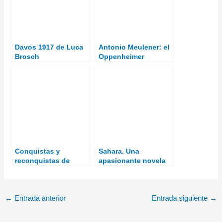
Davos 1917 de Luca
Antonio Meulener: el
Brosch
Oppenheimer
español
Conquistas y
Sahara. Una
reconquistas de
apasionante novela
Sevilla
de intriga durante la
Marcha Verde sobre
el Sáhara español
←
Entrada anterior
Entrada siguiente
→