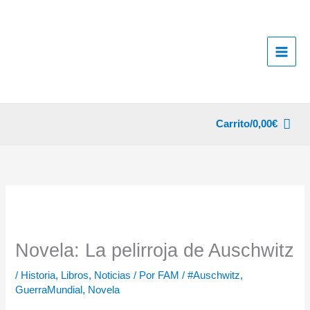
Ir
al
contenido
Carrito/
0,00
€
Novela: La pelirroja de Auschwitz
/
Historia
,
Libros
,
Noticias
/ Por
FAM
/
#Auschwitz
,
GuerraMundial
,
Novela