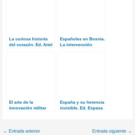
La curiosa historia
Españoles en Bosnia.
del corazón. Ed. Ariel
La intervención
española en la guerra
de la antigua
yugoslavia
El arte de la
España y su herencia
innovación militar
invisible. Ed. Espasa
Libros
←
Entrada anterior
Entrada siguiente
→