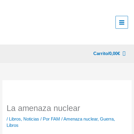
Ir
al
contenido
Carrito/
0,00
€
La amenaza nuclear
/
Libros
,
Noticias
/ Por
FAM
/
Amenaza nuclear
,
Guerra
,
Libros