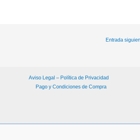
desde Navantia
puesta en servicio
Ferrol
del AOR Supply
Entrada siguie
Aviso Legal – Política de Privacidad
Pago y Condiciones de Compra