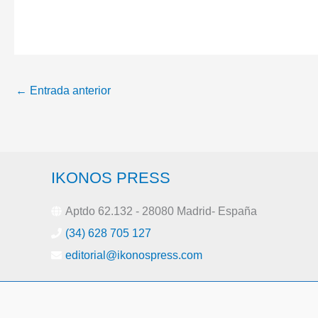
Sistema de Combate
cuarta corbeta para
del submarino S-81
Arabia Saudí
←
Entrada anterior
IKONOS PRESS
Aptdo 62.132 - 28080 Madrid- España
(34) 628 705 127
editorial@ikonospress.com