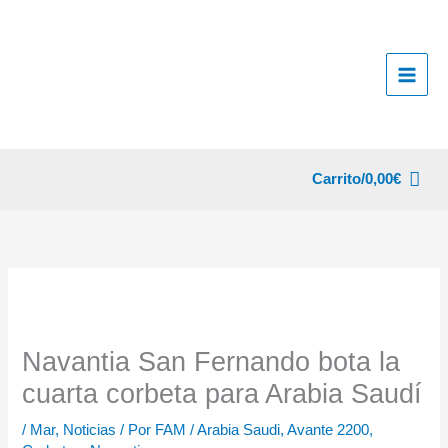
Ir
al
contenido
Carrito/
0,00
€
Navantia San Fernando bota la
cuarta corbeta para Arabia Saudí
/
Mar
,
Noticias
/ Por
FAM
/
Arabia Saudi
,
Avante 2200
,