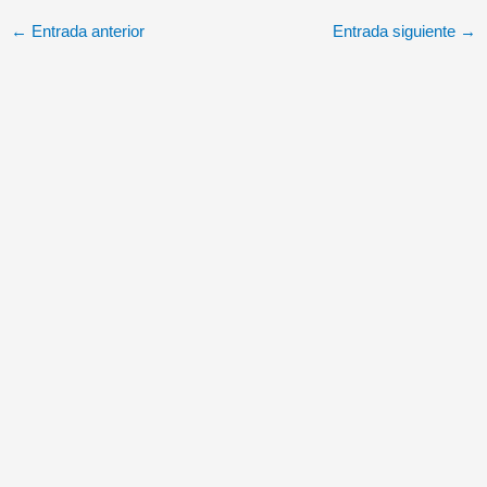
primera dotación de
las corbetas Saudíes
←
Entrada anterior
Entrada siguiente
→