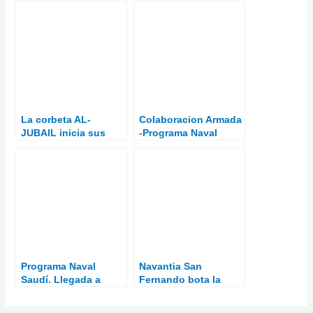
La corbeta AL-
Colaboracion Armada
JUBAIL inicia sus
-Programa Naval
pruebas de mar en la
Saudí
Bahía de Cádiz
Programa Naval
Navantia San
Saudí. Llegada a
Fernando bota la
Ferrol de los alumnos
tercera corbeta para
pertenecientes a la
Arabia Saudí