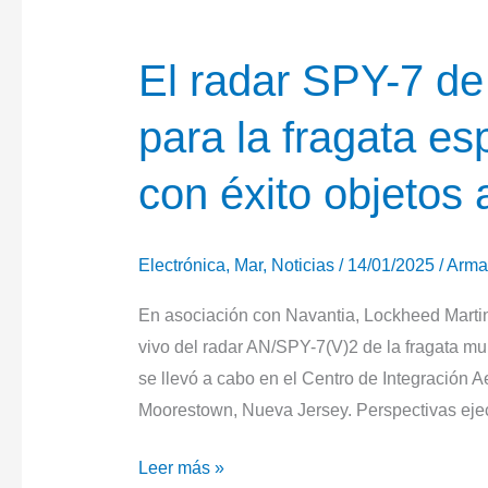
El radar SPY-7 de
para la fragata es
con éxito objetos
Electrónica
,
Mar
,
Noticias
/
14/01/2025
/
Arma
En asociación con Navantia, Lockheed Martin
vivo del radar AN/SPY-7(V)2 de la fragata mu
se llevó a cabo en el Centro de Integració
Moorestown, Nueva Jersey. Perspectivas ejecu
El
Leer más »