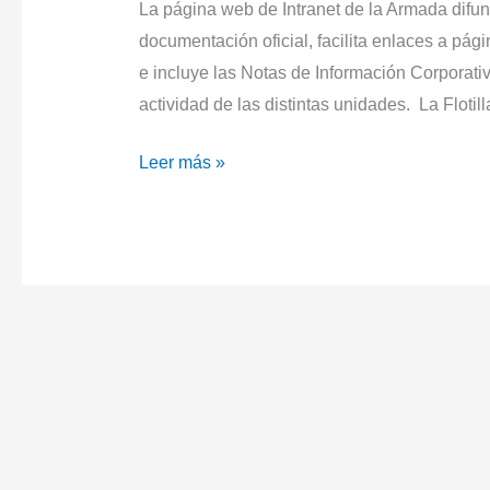
La página web de Intranet de la Armada difun
documentación oficial, facilita enlaces a pág
e incluye las Notas de Información Corporati
actividad de las distintas unidades. La Flotill
La
Leer más »
5ª
Escuadrilla
de
la
Flotilla
de
Aeronaves
se
despide
por