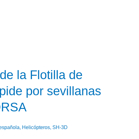
e la Flotilla de
ide por sevillanas
MORSA
española
,
Helicópteros
,
SH-3D