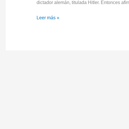
dictador alemán, titulada Hitler. Entonces afi
La
Leer más »
historia
médica
de
Adolf
Hitler,
por
Eric
Frattini