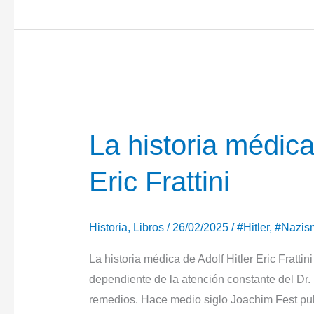
días
de
Hitler.
Crónica
del
apocalipsis
de
La historia médica 
Jean
Eric Frattini
López
Historia
,
Libros
/
26/02/2025
/
#Hitler
,
#Nazis
La historia médica de Adolf Hitler Eric Fratti
dependiente de la atención constante del Dr.
remedios. Hace medio siglo Joachim Fest pub