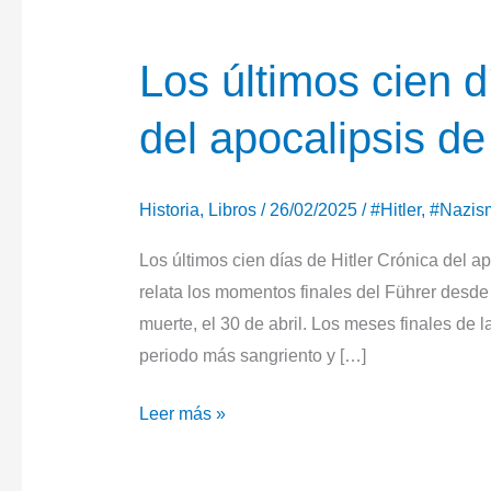
Los últimos cien d
del apocalipsis d
Historia
,
Libros
/
26/02/2025
/
#Hitler
,
#Nazis
Los últimos cien días de Hitler Crónica del 
relata los momentos finales del Führer desde 
muerte, el 30 de abril. Los meses finales de
periodo más sangriento y […]
Los
Leer más »
últimos
cien