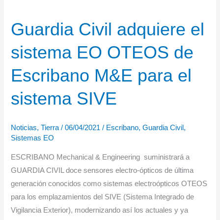
desarrollará
Guardia Civil adquiere el
soluciones
de
sistema EO OTEOS de
alto
componente
Escribano M&E para el
tecnológico
para
sistema SIVE
la
seguridad
Noticias
,
Tierra
/
06/04/2021
/
Escribano
,
Guardia Civil
,
en
Sistemas EO
el
ESCRIBANO Mechanical & Engineering suministrará a
medio
GUARDIA CIVIL doce sensores electro-ópticos de última
rural
generación conocidos como sistemas electroópticos OTEOS
para los emplazamientos del SIVE (Sistema Integrado de
Vigilancia Exterior), modernizando así los actuales y ya