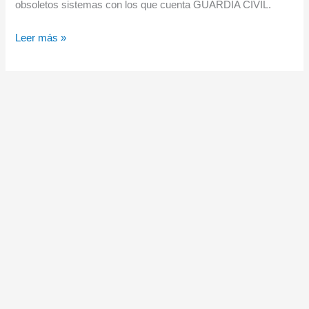
obsoletos sistemas con los que cuenta GUARDIA CIVIL.
Guardia
Leer más »
Civil
adquiere
el
sistema
EO
OTEOS
de
Escribano
M&E
para
el
sistema
SIVE