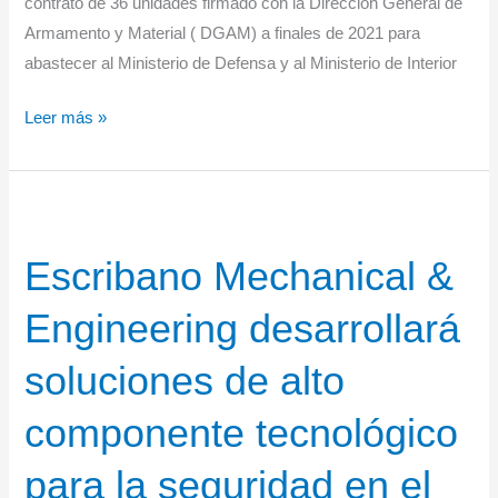
contrato de 36 unidades firmado con la Dirección General de
Armamento y Material ( DGAM) a finales de 2021 para
abastecer al Ministerio de Defensa y al Ministerio de Interior
Entrega
Leer más »
de
los
dos
primeros
Escribano Mechanical &
H135
al
Engineering desarrollará
Ministerio
del
soluciones de alto
Interior
de
componente tecnológico
España
para la seguridad en el