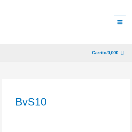
Ir
al
contenido
Carrito/
0,00
€
BvS10