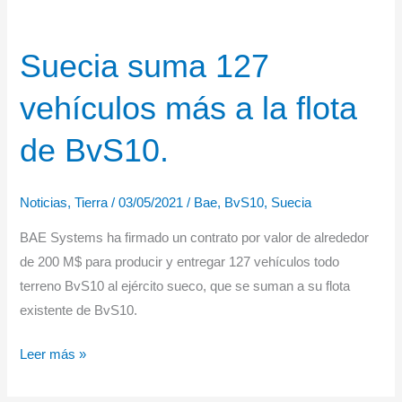
Suecia suma 127
vehículos más a la flota
de BvS10.
Noticias
,
Tierra
/
03/05/2021
/
Bae
,
BvS10
,
Suecia
BAE Systems ha firmado un contrato por valor de alrededor
de 200 M$ para producir y entregar 127 vehículos todo
terreno BvS10 al ejército sueco, que se suman a su flota
existente de BvS10.
Suecia
Leer más »
suma
127