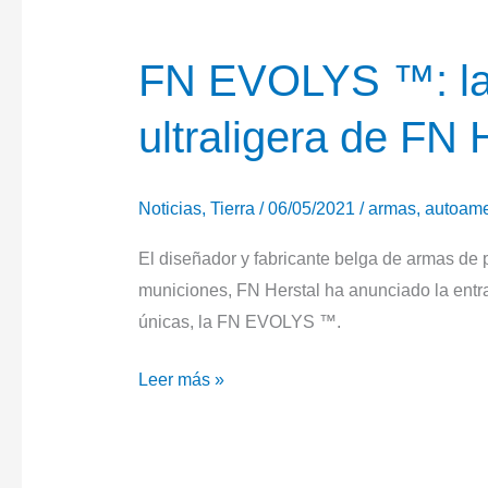
FN EVOLYS ™: la 
ultraligera de FN 
Noticias
,
Tierra
/
06/05/2021
/
armas
,
autoamet
El diseñador y fabricante belga de armas de
municiones, FN Herstal ha anunciado la entr
únicas, la FN EVOLYS ™.
FN
Leer más »
EVOLYS
™:
la