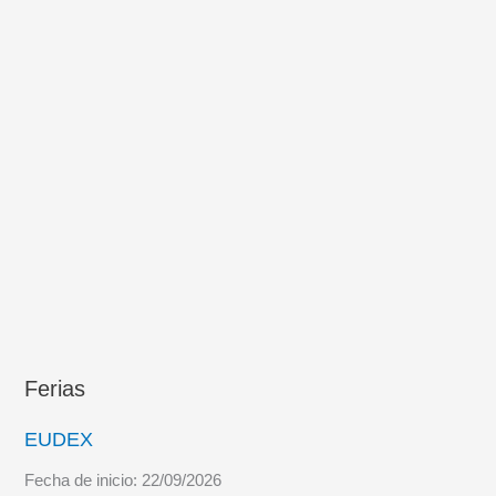
campaña
de
certificación
de
repostaje
de
helicópteros
Ferias
EUDEX
Fecha de inicio:
22/09/2026