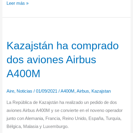
El
Leer más »
ministerio
de
Defensa
de
Kazajstán ha comprado
Indonesia
encarga
dos aviones Airbus
dos
Airbus
A400M
A400M
Aire
,
Noticias
/
01/09/2021
/
A400M
,
Airbus
,
Kazajstan
La República de Kazajstán ha realizado un pedido de dos
aviones Airbus A400M y se convierte en el noveno operador
junto con Alemania, Francia, Reino Unido, España, Turquía,
Bélgica, Malasia y Luxemburgo.