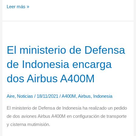
Primeros
Leer más »
lanzamientos
en
automático
por
El ministerio de Defensa
puerta
lateral
de Indonesia encarga
desde
un
dos Airbus A400M
A400M
Aire
,
Noticias
/
18/11/2021
/
A400M
,
Airbus
,
Indonesia
El ministerio de Defensa de Indonesia ha realizado un pedido
de dos aviones Airbus A400M en configuración de transporte
y cisterna mutimisión.