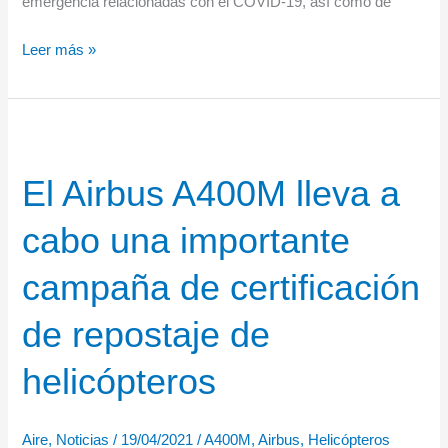
emergencia relacionadas con el COVID-19, así como de
Airbus
Leer más »
entrega
el
A400M
numero
El Airbus A400M lleva a
100
cabo una importante
campaña de certificación
de repostaje de
helicópteros
Aire
,
Noticias
/
19/04/2021
/
A400M
,
Airbus
,
Helicópteros