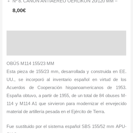
Nº 8. CAÑÓN ANTIAÉREO OERLIKON 20/120 MM
–
8,00
€
Descripción
Información adicional
OBÚS M114 155/23 MM
Esta pieza de 155/23 mm, desarrollada y construida en EE.
UU., se incorporó al inventario español en virtud de los
Acuerdos de Cooperación hispanoamericanos de 1953.
España obtuvo, a partir de 1955, de un total de 84 obuses M-
114 y M114 A1 que sirvieron para modernizar el envejecido
material de artillería pesada en el Ejército de Tierra.
Fue sustituido por el sistema español SBS 155/52 mm APU-