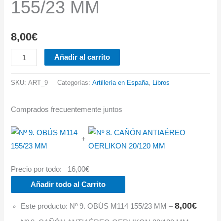
155/23 MM
8,00
€
Nº
Añadir al carrito
9.
OBÚS
SKU:
ART_9
Categorías:
Artillería en España
,
Libros
M114
155/23
Comprados frecuentemente juntos
MM
cantidad
+
Precio por todo:
16,00
€
Añadir todo al Carrito
8,00
€
Este producto: Nº 9. OBÚS M114 155/23 MM
–