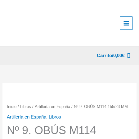
Ir
al
contenido
Carrito/
0,00
€
Inicio
/
Libros
/
Artillería en España
/ Nº 9. OBÚS M114 155/23 MM
Artillería en España
,
Libros
Nº 9. OBÚS M114