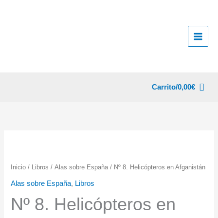
Ir
al
contenido
Carrito/
0,00
€
Inicio
/
Libros
/
Alas sobre España
/ Nº 8. Helicópteros en Afganistán
Alas sobre España
,
Libros
Nº 8. Helicópteros en