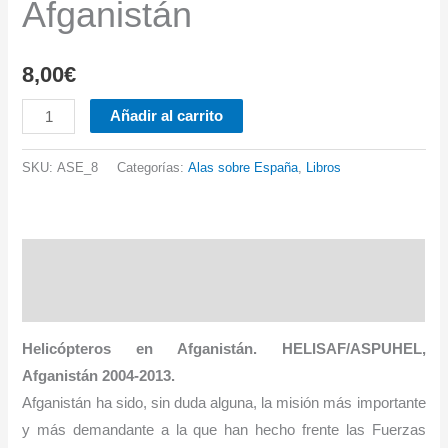
Afganistán
8,00
€
Nº
Añadir al carrito
8.
Helicópteros
SKU:
ASE_8
Categorías:
Alas sobre España
,
Libros
en
Afganistán
cantidad
Descripción
Información adicional
Helicópteros en Afganistán. HELISAF/ASPUHEL,
Afganistán 2004-2013.
Afganistán ha sido, sin duda alguna, la misión más importante
y más demandante a la que han hecho frente las Fuerzas