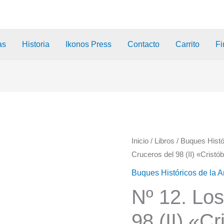
as
Historia
Ikonos Press
Contacto
Carrito
Fi
Inicio
/
Libros
/
Buques Histó
Cruceros del 98 (II) «Cristó
Buques Históricos de la
Nº 12. Los
98 (II) «C