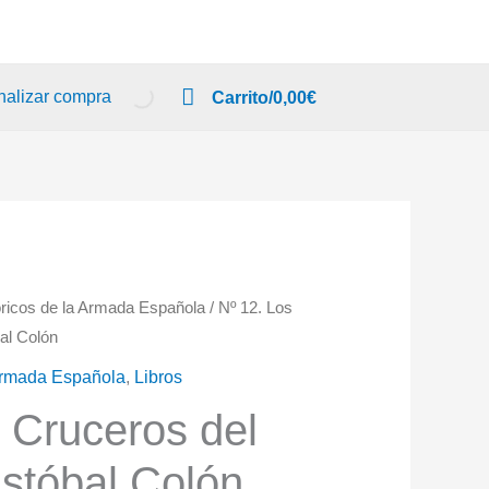
nalizar compra
Carrito/
0,00
€
ricos de la Armada Española
/ Nº 12. Los
bal Colón
 Armada Española
,
Libros
 Cruceros del
ristóbal Colón