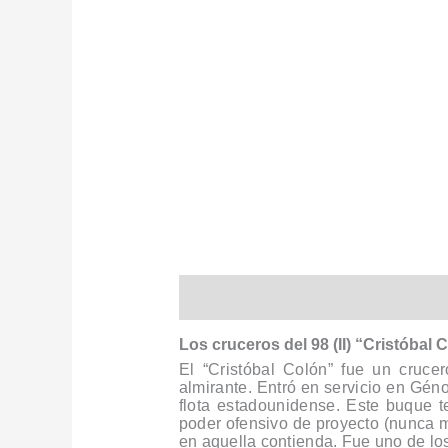
Descripción
Información adiciona
Los cruceros del 98 (II) “Cristóbal
El “Cristóbal Colón” fue un cruc
almirante. Entró en servicio en Géno
flota estadounidense.
Este buque t
poder ofensivo de proyecto (nunca mo
en aquella contienda. Fue uno de lo