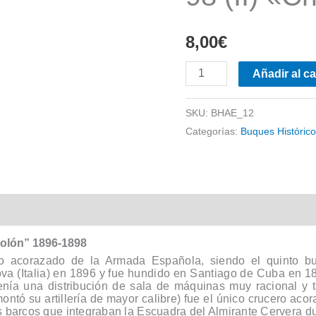
8,00
€
Nº
Añadir al ca
12.
Los
SKU:
BHAE_12
Categorías:
Buques Históric
Cruceros
del
98
(II)
l
"Cristóbal
Colón
 Colón” 1896-1898
cantidad
ero acorazado de la Armada Española, siendo el quinto b
va (Italia) en 1896 y fue hundido en Santiago de Cuba en 18
enía una distribución de sala de máquinas muy racional y 
ntó su artillería de mayor calibre) fue el único crucero ac
s barcos que integraban la Escuadra del Almirante Cervera d