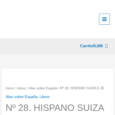
Ir
al
contenido
Carrito/
0,00
€
Inicio
/
Libros
/
Alas sobre España
/ Nº 28. HISPANO SUIZA E-30
Alas sobre España
,
Libros
Nº 28. HISPANO SUIZA