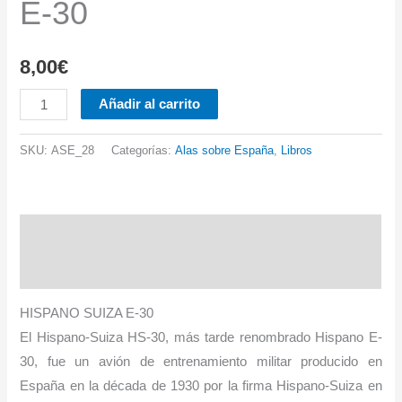
E-30
8,00
€
Nº
Añadir al carrito
28.
HISPANO
SKU:
ASE_28
Categorías:
Alas sobre España
,
Libros
SUIZA
E-
30
Descripción
cantidad
Información adicional
HISPANO SUIZA E-30
El Hispano-Suiza HS-30, más tarde renombrado Hispano E-
30, fue un avión de entrenamiento militar producido en
España en la década de 1930 por la firma Hispano-Suiza en