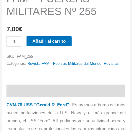
MILITARES Nº 255
7,00
€
FAM
Añadir al carrito
-
FUERZAS
SKU:
FAM_255
MILITARES
Categorías:
Revista FAM - Fuerzas Militares del Mundo
,
Revistas
Nº
255
cantidad
Descripción
CVN-78 USS “Gerald R. Ford”:
Estuvimos a bordo del más
nuevo portaaviones de la U.S. Navy y el más grande del
mundo, el USS “Ford”. Allí pudimos ver su actividad aérea y
comentar con sus profesionales los cambios introducidos en