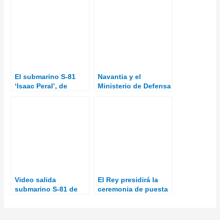
El submarino S-81
Navantia y el
‘Isaac Peral’, de
Ministerio de Defensa
nuevo a flote tras su
avanzan en la PDR de
primera varada
la F-110
programada
Video salida
El Rey presidirá la
submarino S-81 de
ceremonia de puesta
NAS de Cartagena
a flote del S-81, el
primer submarino de
la serie S-80, en