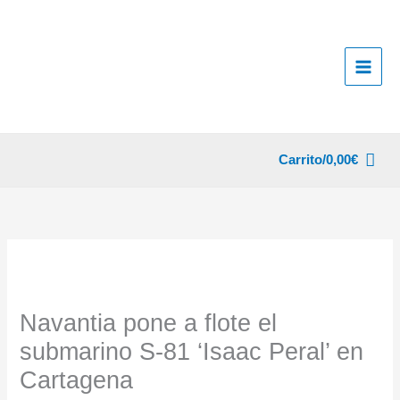
Ir
al
contenido
Carrito/
0,00
€
Navantia pone a flote el
submarino S-81 ‘Isaac Peral’ en
Cartagena