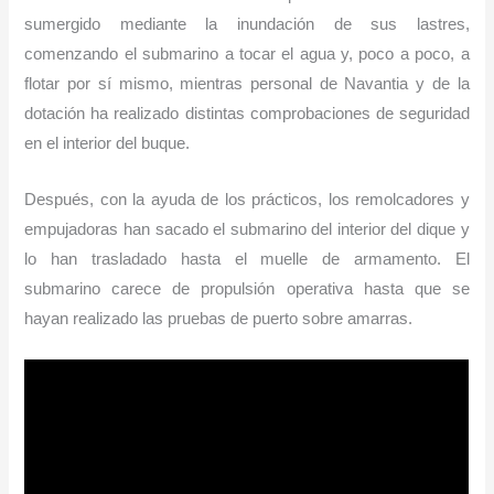
sumergido mediante la inundación de sus lastres,
comenzando el submarino a tocar el agua y, poco a poco, a
flotar por sí mismo, mientras personal de Navantia y de la
dotación ha realizado distintas comprobaciones de seguridad
en el interior del buque.
Después, con la ayuda de los prácticos, los remolcadores y
empujadoras han sacado el submarino del interior del dique y
lo han trasladado hasta el muelle de armamento. El
submarino carece de propulsión operativa hasta que se
hayan realizado las pruebas de puerto sobre amarras.