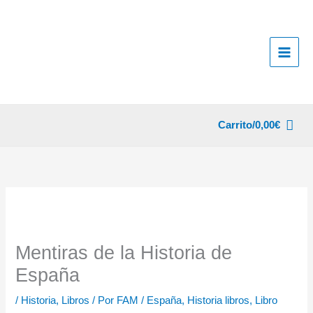
Ir
al
contenido
Carrito/
0,00
€
Mentiras de la Historia de
España
/
Historia
,
Libros
/ Por
FAM
/
España
,
Historia libros
,
Libro