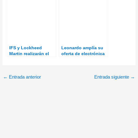
F124 con nuevos
la Marina alemana
radares con
capacidades BMD
IFS y Lockheed
Leonardo amplía su
Martin realizarán el
oferta de electrónica
mantenimiento
naval con la
inteligente de la U.S.
adquisición del 30%
Navy
de GEM elettronica
←
Entrada anterior
Entrada siguiente
→