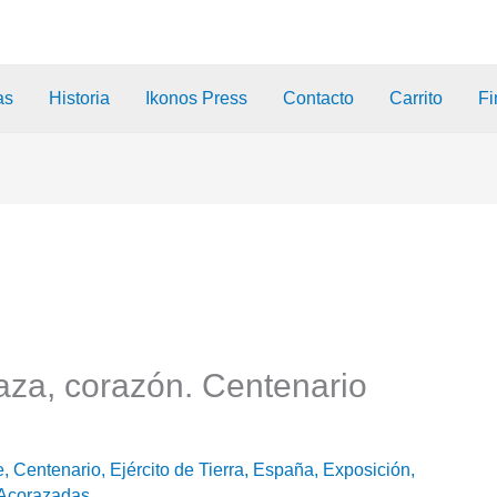
as
Historia
Ikonos Press
Contacto
Carrito
Fi
aza, corazón. Centenario
e
,
Centenario
,
Ejército de Tierra
,
España
,
Exposición
,
Acorazadas