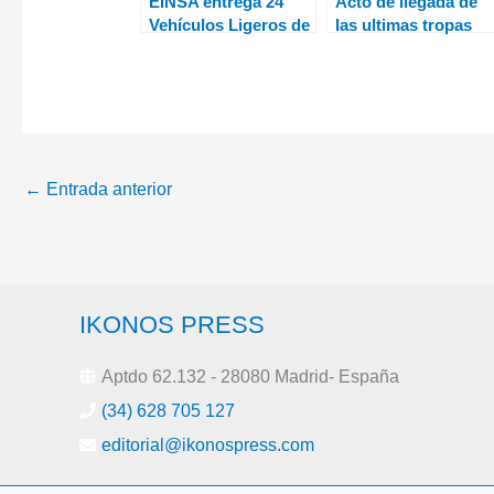
EINSA entrega 24
Acto de llegada de
Vehículos Ligeros de
las ultimas tropas
Operaciones
españolas de
Especiales (VLOE)
Afganistán
Netón Mk2 al Ejército
de Tierra
←
Entrada anterior
IKONOS PRESS
Aptdo 62.132 - 28080 Madrid- España
(34) 628 705 127
editorial@ikonospress.com