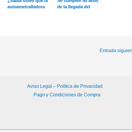
¿Sabia usted que la
Se cumplen 50 años
autoametralladora
de la llegada del
Panhard AML-245
CL215 a España
sirvió en los Grupos
Ligeros Saharianos
de La Legión en el
Sáhara Español?
Entrada siguie
Aviso Legal – Política de Privacidad
Pago y Condiciones de Compra