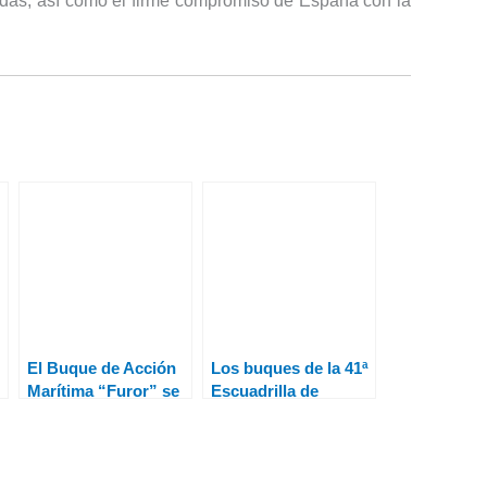
iadas, así como el firme compromiso de España con la
El Buque de Acción
Los buques de la 41ª
Marítima “Furor” se
Escuadrilla de
adiestra con
Escoltas se adiestran
unidades navales de
en el Golfo de Cádiz
la UE en aguas del
Golfo de Guinea