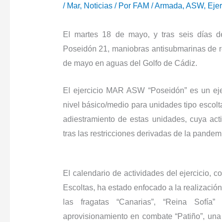
/
Mar
,
Noticias
/ Por
FAM
/
Armada
,
ASW
,
Ejer
El martes 18 de mayo, y tras seis días de
Poseidón 21, maniobras antisubmarinas de ref
de mayo en aguas del Golfo de Cádiz.
El ejercicio MAR ASW “Poseidón” es un ejer
nivel básico/medio para unidades tipo escolta
adiestramiento de estas unidades, cuya act
tras las restricciones derivadas de la pande
El calendario de actividades del ejercicio, 
Escoltas, ha estado enfocado a la realizació
las fragatas “Canarias”, “Reina Sofí
aprovisionamiento en combate “Patiño”, una