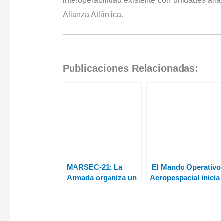
interoperabilidad existente con unidades al
Alianza Atlántica.
Publicaciones Relacionadas:
MARSEC-21: La
El Mando Operativo
Armada organiza un
Aeropespacial inicia
adiestramiento
la activación ‘Eagle
conjunto de
Eye 21-01’
seguridad marítima
en aguas de