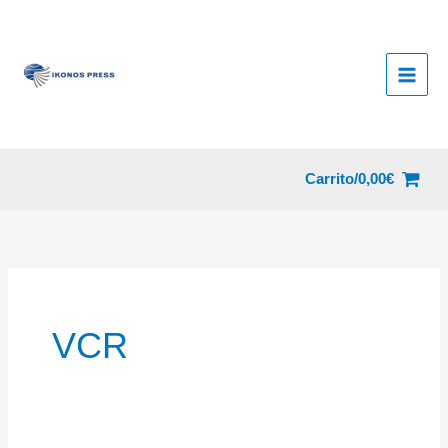
Ir
al
contenido
Carrito/
0,00
€
VCR