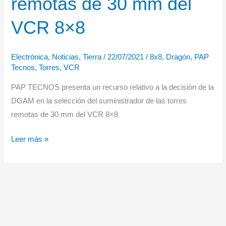
remotas de 30 mm del
VCR 8×8
Electrónica
,
Noticias
,
Tierra
/
22/07/2021
/
8x8
,
Dragón
,
PAP
Tecnos
,
Torres
,
VCR
PAP TECNOS presenta un recurso relativo a la decisión de la
DGAM en la selección del suministrador de las torres
remotas de 30 mm del VCR 8×8
PAP
Leer más »
TECNOS
presenta
un
recurso
relativo
a