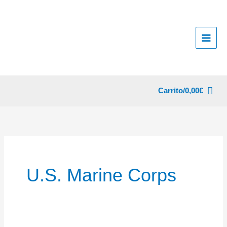
Ir
al
contenido
Carrito/
0,00
€
U.S. Marine Corps