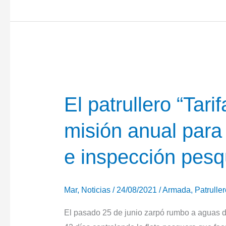
la
Armada
presta
apoyo
sanitario
a
pesquero
El patrullero “Tari
misión anual para l
e inspección pes
Mar
,
Noticias
/
24/08/2021
/
Armada
,
Patruller
El pasado 25 de junio zarpó rumbo a aguas d