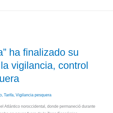
fa” ha finalizado su
a vigilancia, control
quera
o
,
Tarifa
,
Vigilancia pesquera
el Atlántico noroccidental, donde permaneció durante