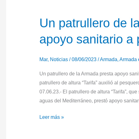
Un patrullero de 
apoyo sanitario a
Mar
,
Noticias
/
08/06/2023
/
Armada
,
Armada 
Un patrullero de la Armada presta apoyo sani
patrullero de altura “Tarifa” auxilió al pesque
07.06.23.- El patrullero de altura “Tarifa”, q
aguas del Mediterráneo, prestó apoyo sanitar
Un
Leer más »
patrullero
de