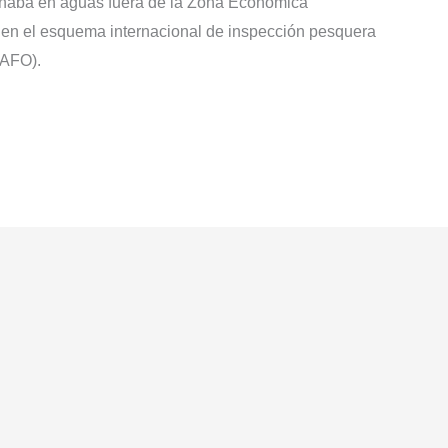
aenaba en aguas fuera de la Zona Económica
en el esquema internacional de inspección pesquera
NAFO).