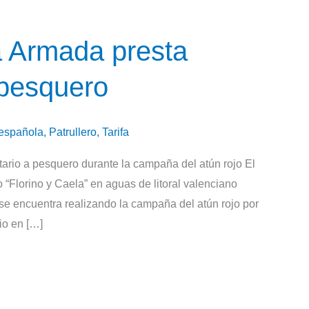
la Armada presta
 pesquero
española
,
Patrullero
,
Tarifa
tario a pesquero durante la campaña del atún rojo El
ro “Florino y Caela” en aguas de litoral valenciano
ue se encuentra realizando la campaña del atún rojo por
io en […]