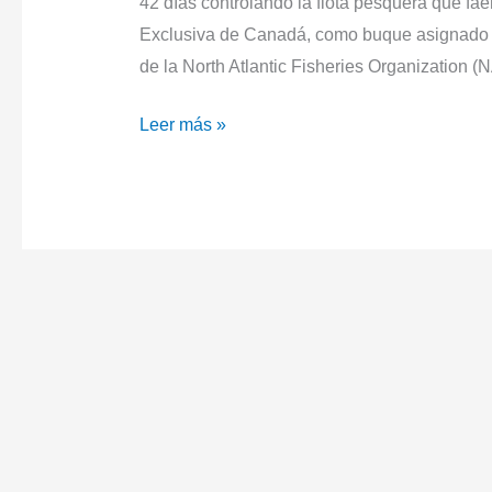
42 días controlando la flota pesquera que f
Exclusiva de Canadá, como buque asignado 
de la North Atlantic Fisheries Organization (
El
Leer más »
patrullero
“Tarifa”
ha
finalizado
su
misión
anual
para
la
vigilancia,
control