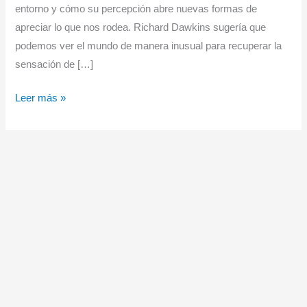
entorno y cómo su percepción abre nuevas formas de
apreciar lo que nos rodea. Richard Dawkins sugería que
podemos ver el mundo de manera inusual para recuperar la
sensación de […]
Seres
Leer más »
sintientes.
Cómo
los
sentidos
animales
revelan
el
prodigio
de
sentir
el