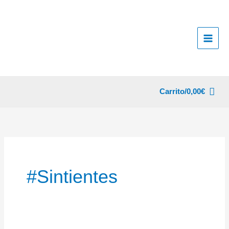
Ir
al
contenido
Carrito/
0,00
€
#sintientes